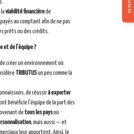
s.
 la
viabilité financière
de
e payés au comptant afin de ne pas
es prêts ou des crédits.
e et de l'équipe ?
e de créer un environnement où
nsidère
TRIBUTUS
un peu comme la
onnaissons, de réussir
à exporter
nt bénéficie l’équipe de la part des
rovenant de
tous les pays
où
rsonnalisation
, mais aussi — et
erciaux leur apportent. Ainsi, le