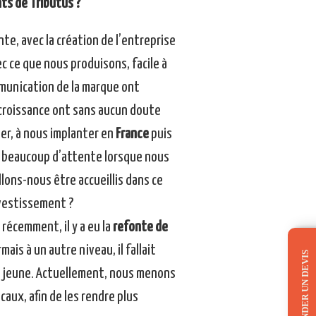
nts de Tributus ?
nte, avec la création de l’entreprise
ec ce que nous produisons, facile à
mmunication de la marque ont
 croissance ont sans aucun doute
r, à nous implanter en
France
puis
urs beaucoup d’attente lorsque nous
lons-nous être accueillis dans ce
nvestissement ?
récemment, il y a eu la
refonte de
ais à un autre niveau, il fallait
DEMANDER UN DEVIS
us jeune. Actuellement, nous menons
ux, afin de les rendre plus