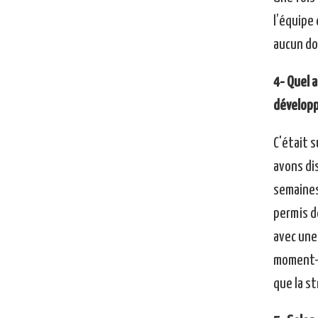
l’équipe
aucun dou
4- Quel a
développ
C'était 
avons dis
semaines
permis d
avec une 
moment-l
que la s