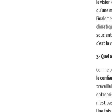
la vision
qu’une m
Finaleme
climatiq
soucient
c’est la 
3- Quel a
Comme po
la confia
travailla
entrepris
n’est pas
Une fois 