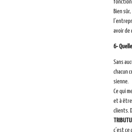
fonctionn
Bien sûr
l’entrepr
avoir de 
6- Quelle
Sans auc
chacun c
sienne.
Ce qui me
et à être
clients.
TRIBUTU
c’est ce