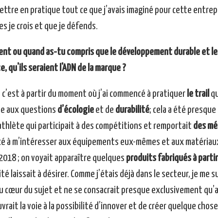
ettre en pratique tout ce que j’avais imaginé pour cette entrep
s je crois et que je défends.
nt ou quand as-tu compris que le développement durable et les p
e, qu'ils seraient l'ADN de la marque ?
 c’est à partir du moment où j’ai commencé à pratiquer
le trail
qu
te aux questions
d’écologie
et de
durabilité
; cela a été presque
athlète qui participait à des compétitions et remportait
des mé
 à m’intéresser aux équipements eux-mêmes et aux matériaux do
2018 ; on voyait apparaître quelques
produits fabriqués à parti
ité laissait à désirer. Comme j’étais déjà dans le secteur, je m
au cœur du sujet et ne se consacrait presque exclusivement qu’
vrait la voie à la possibilité d’innover et de créer quelque chose 