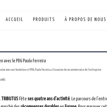
ACCUEIL
PRODUITS
À PROPOS DE NOUS
n avec le PDG Paulo Ferreira
usive avec son fondateur et PDG, Paulo Ferreira, à l'occasion du 4e anniversaire de l'entreprise.
,
TRIBUTUS
fête
ses quatre ans d’activité
. Le parcours de l’entr
 marché des
récompenses durables
en
Europe
. Pour marquer cet