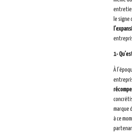
entretie
le signe 
l’expans
entrepri
1- Qu'es
À l’époq
entrepri
récompen
concrétis
marque d
à ce mome
partenar