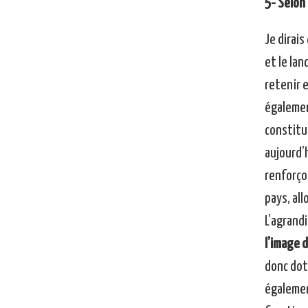
5- Selon
Je dirais
et le lan
retenir 
égalemen
constitu
aujourd’
renforço
pays, all
L’agrand
l’image 
donc dot
égalemen