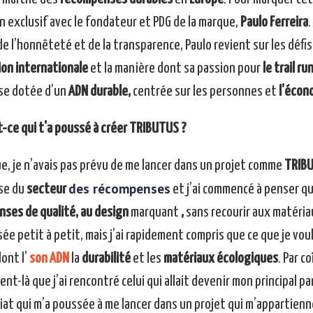
n exclusif avec le fondateur et PDG de la marque,
Paulo Ferreira
.
de l’honnêteté et de la transparence, Paulo revient sur les défis 
ion internationale
et la manière dont sa passion pour
le trail ru
se dotée d’un
ADN durable,
centrée sur les personnes et
l’écono
t-ce qui t'a poussé à créer TRIBUTUS ?
ue, je n’avais pas prévu de me lancer dans un projet comme
TRIB
des récompenses
se du
secteur
et j’ai commencé à penser qu’
ses de qualité, au design
marquant
,
sans recourir aux matériau
ée petit à petit, mais j’ai rapidement compris que ce que je voul
ont l’
son ADN
la
durabilité
et les
matériaux écologiques
. Par c
nt-là que j’ai rencontré celui qui allait devenir mon principal p
iat qui m’a poussée à me lancer dans un projet qui m’appartienn