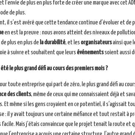
 et l’envie de plus en plus forte de créer une marque avec cet ADN
ode de plus.
nt, il s’est avéré que cette tendance continue d’évoluer et de p
ue
en est la preuve : nous avons atteint des niveaux de pollution
 de plus en plus de
la durabilité
, et les
organisateurs
ainsi que 
voie à suivre et souhaitent que leurs
événements
soient aussi d
 été le plus grand défi au cours des premiers mois ?
ur toute entreprise qui part de zéro, le plus grand défi au cou
nce des clients
, même de ceux qui me connaissaient déjà et sav
is. Et même si les gens croyaient en ce potentiel, il s’agissait 
e : il y avait toujours une certaine méfiance et tout restait à 
 facile. Mais j’étais convaincue que le projet tenait la route et 
que l’entreprise a acquis une certaine structure, l’autre grand 