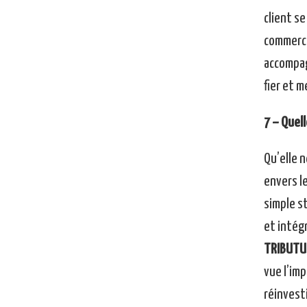
client se
commercia
accompag
fier et m
7 – Quell
Qu’elle 
envers l
simple s
et intég
TRIBUTU
vue l’im
réinvesti