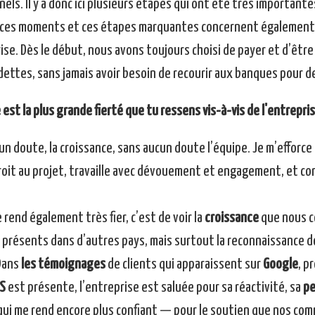
els. Il y a donc ici plusieurs étapes qui ont été très importante
, ces moments et ces étapes marquantes concernent également
ise. Dès le début, nous avons toujours choisi de payer et d’êtr
dettes, sans jamais avoir besoin de recourir aux banques pour d
 est la plus grande fierté que tu ressens vis-à-vis de l'entrepris
un doute, la croissance, sans aucun doute l’équipe. Je m’efforc
roit au projet, travaille avec dévouement et engagement, et co
 rend également très fier, c’est de voir la
croissance
que nous c
 présents dans d’autres pays, mais surtout la reconnaissance do
 Dans
les témoignages
de clients qui apparaissent sur
Google
, p
S
est présente, l’entreprise est saluée pour sa réactivité, sa
pe
 qui me rend encore plus confiant — pour le soutien que nos comm