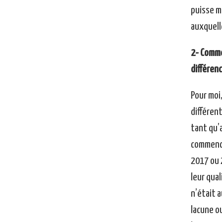
puisse m
auxquelle
2- Comme
différenc
Pour moi,
différen
tant qu’
commencé
2017 ou 
leur qual
n’était 
lacune ou