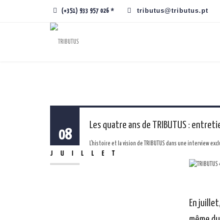
tributus@tributus.pt
(+351) 933 957 026 *
Les quatre ans de TRIBUTUS : entretie
08
L'histoire et la vision de TRIBUTUS dans une interview excl
JUILLET
En juillet
même du