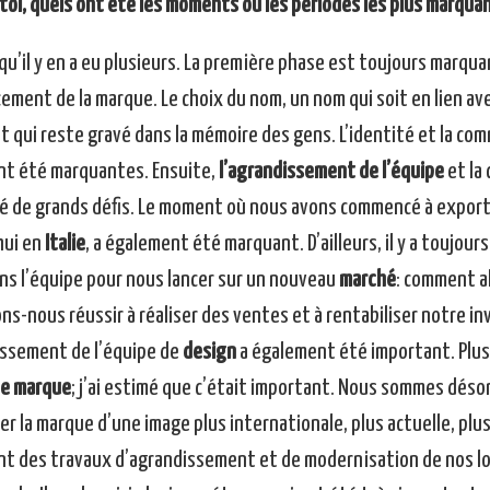
 toi, quels ont été les moments ou les périodes les plus marqua
 qu’il y en a eu plusieurs. La première phase est toujours marqua
cement de la marque. Le choix du nom, un nom qui soit en lien av
et qui reste gravé dans la mémoire des gens. L’identité et la co
t été marquantes. Ensuite,
l’agrandissement de l’équipe
et la
é de grands défis. Le moment où nous avons commencé à exporte
hui en
Italie
, a également été marquant. D’ailleurs, il y a toujo
ns l’équipe pour nous lancer sur un nouveau
marché
: comment al
ons-nous réussir à réaliser des ventes et à rentabiliser notre i
issement de l’équipe de
design
a également été important. Plus 
de marque
; j’ai estimé que c’était important. Nous sommes désorm
er la marque d’une image plus internationale, plus actuelle, pl
t des travaux d’agrandissement et de modernisation de nos loca