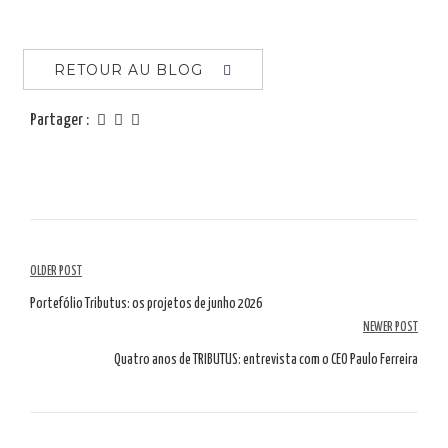
RETOUR AU BLOG
Partager :
Navigation
OLDER POST
parmi
Portefólio Tributus: os projetos de junho 2026
NEWER POST
les
Quatro anos de TRIBUTUS: entrevista com o CEO Paulo Ferreira
articles