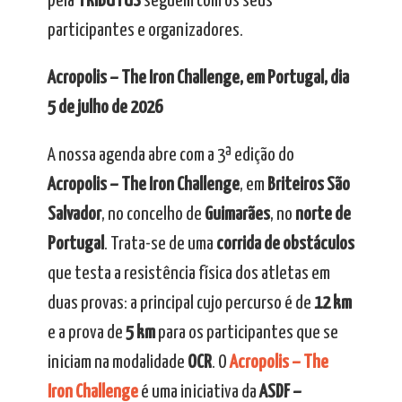
pela
TRIBUTUS
seguem com os seus
participantes e organizadores.
Acropolis – The Iron Challenge, em Portugal, dia
5 de julho de 2026
A nossa agenda abre com a 3ª edição do
Acropolis – The Iron Challenge
, em
Briteiros São
Salvador
, no concelho de
Guimarães
, no
norte de
Portugal
. Trata-se de uma
corrida de obstáculos
que testa a resistência física dos atletas em
duas provas: a principal cujo percurso é de
12 km
e a prova de
5 km
para os participantes que se
iniciam na modalidade
OCR
. O
Acropolis – The
Iron Challenge
é uma iniciativa da
ASDF –