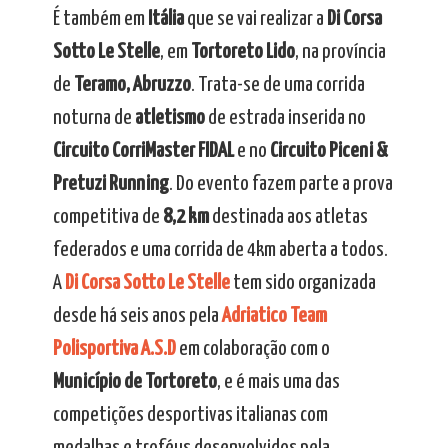
É também em
Itália
que se vai realizar a
Di Corsa
Sotto Le Stelle
, em
Tortoreto Lido
, na província
de
Teramo, Abruzzo
. Trata-se de uma corrida
noturna de
atletismo
de estrada inserida no
Circuito CorriMaster FIDAL
e no
Circuito Piceni &
Pretuzi Running
. Do evento fazem parte a prova
competitiva de
8,2 km
destinada aos atletas
federados e uma corrida de 4km aberta a todos.
A
Di Corsa Sotto Le Stelle
tem sido organizada
desde há seis anos pela
Adriatico Team
Polisportiva A.S.D
em colaboração com o
Município de Tortoreto
, e é mais uma das
competições desportivas italianas com