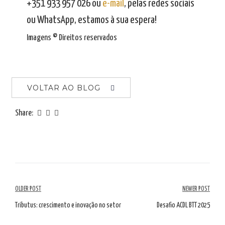
+351 933 957 026 ou
e-mail
, pelas redes sociais
ou WhatsApp, estamos à sua espera!
Imagens © Direitos reservados
VOLTAR AO BLOG
Share:
Navegação
OLDER POST
NEWER POST
de
Tributus: crescimento e inovação no setor
Desafio ACDL BTT 2025