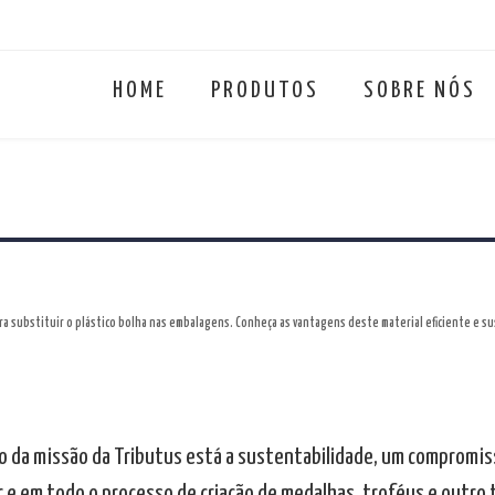
HOME
PRODUTOS
SOBRE NÓS
ara substituir o plástico bolha nas embalagens. Conheça as vantagens deste material eficiente e s
o da missão da Tributus está a sustentabilidade, um compromiss
r e em todo o processo de criação de medalhas, troféus e outro