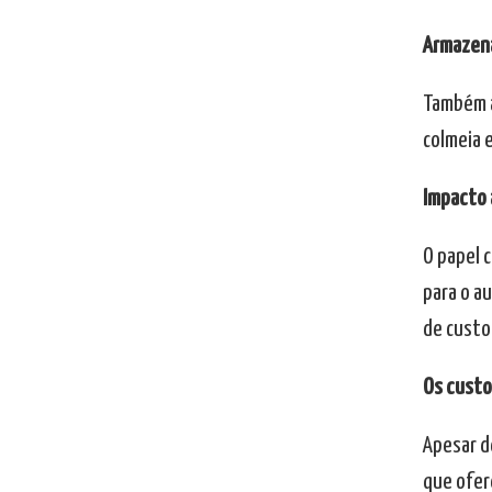
Armazena
Também a
colmeia 
Impacto 
O papel c
para o a
de custos
Os custo
Apesar d
que ofer