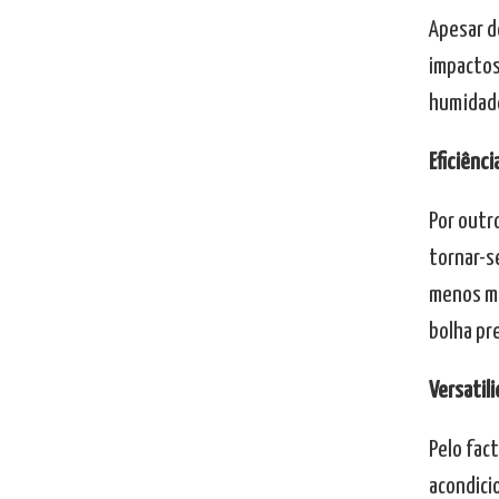
Apesar d
impactos
humidad
Eficiênci
Por outr
tornar-s
menos mat
bolha pr
Versatil
Pelo fac
acondici