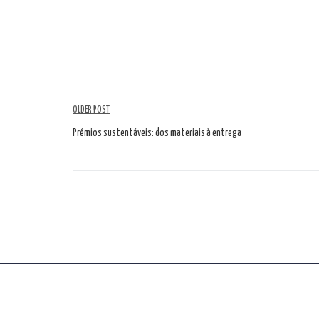
Navegação
OLDER POST
de
Prémios sustentáveis: dos materiais à entrega
artigos