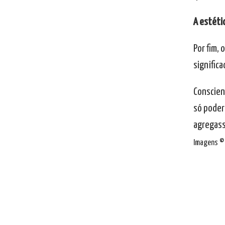
A estéti
Por fim,
signific
Conscien
só poder
agregass
Imagens © 