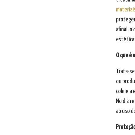
materiai
proteger
afinal, o
estética
O que é 
Trata-se
ou produ
colmeia e
No diz r
ao uso d
Proteção