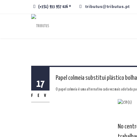
tributus@tributus.pt
(+351) 933 957 026 *
Papel colmeia substitui plástico bolha
17
O papel colmeia é uma alternativa cada vez mais adotada p
FEV
No centr
trabalha