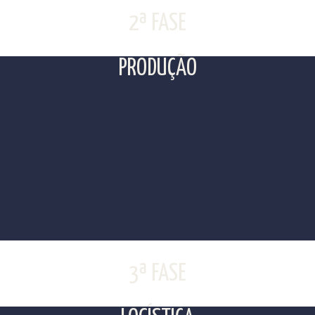
2ª FASE
PRODUÇÃO
3ª FASE