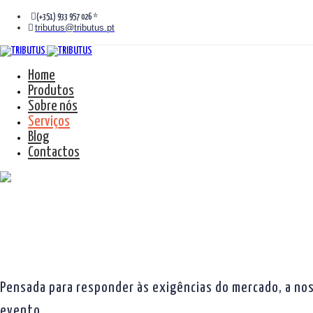
(+351) 933 957 026 *
tributus@tributus.pt
Home
Produtos
Sobre nós
Serviços
Blog
Contactos
Pensada para responder às exigências do mercado, a noss
evento.