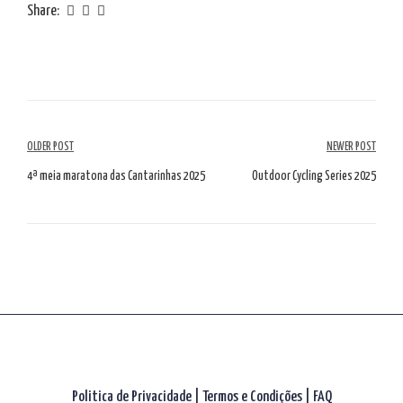
Share:
Navegação
OLDER POST
NEWER POST
de
4ª meia maratona das Cantarinhas 2025
Outdoor Cycling Series 2025
artigos
Politica de Privacidade
|
Termos e Condições
|
FAQ