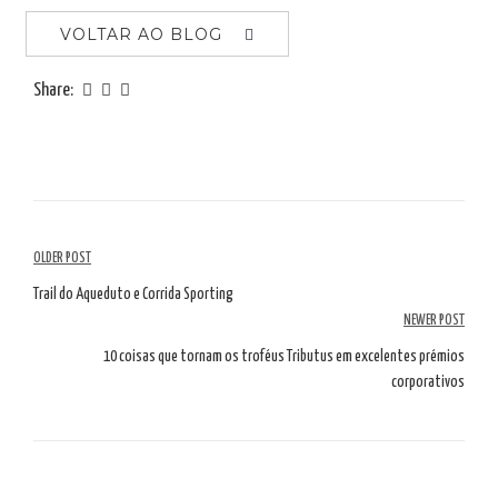
VOLTAR AO BLOG
Share:
Navegação
OLDER POST
de
Trail do Aqueduto e Corrida Sporting
NEWER POST
artigos
10 coisas que tornam os troféus Tributus em excelentes prémios
corporativos