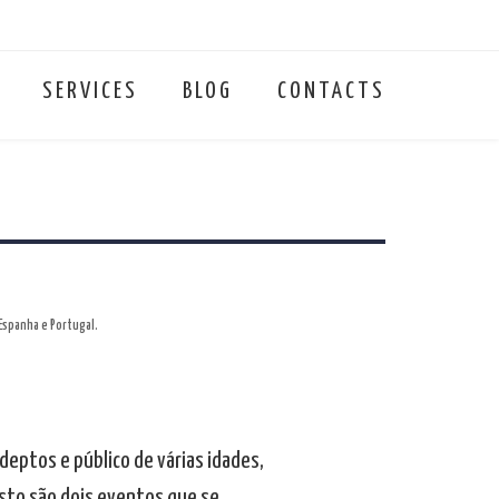
SERVICES
BLOG
CONTACTS
Espanha e Portugal.
deptos e público de várias idades,
disto são dois eventos que se