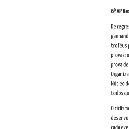
6º AP Re
De regres
ganhando
troféus 
provas: 
prova de 
Organizad
Núcleo de
todos qu
O ciclis
desenvol
cada eve