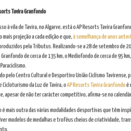
sorts Tavira Granfondo
so à vila de Tavira, no Algarve, está o AP Resorts Tavira Granfo
 mais projeção a cada edição e que,
à semelhança de anos anter
produzidos pela Tributus. Realizando-se a 28 de setembro de 20
o Granfondo de cerca de 135 km, o Mediofondo de cerca de 95 km,
Paraciclismo.
o pelo Centro Cultural e Desportivo União Ciclismo Tavirense, p
 Cicloturismo da Luz de Tavira, o
AP Resorts Tavira Granfondo
é 
e, apesar de não ter carácter competitivo, afirma-se no calendá
mo é mais outra das várias modalidades desportivas que têm insp
ver modelos de medalhas e troféus cheios de criatividade, trans
nto.