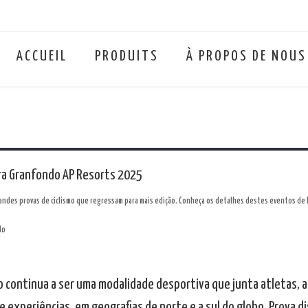
ACCUEIL
PRODUITS
À PROPOS DE NOUS
ira Granfondo AP Resorts 2025
randes provas de ciclismo que regressam para mais edição. Conheça os detalhes destes eventos de 
mo continua a ser uma modalidade desportiva que junta atletas, a
e experiências, em geografias de norte e a sul do globo. Prova 