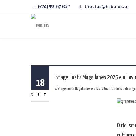
tributus@tributus.pt
(+351) 933 957 026 *
Stage Costa Magallanes 2025 e o Tav
18
A Stage Costa Magallanes e o Tavira Granfondo são duas g
SET
O ciclis
culturas 