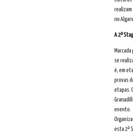
realizam 
no Algar
A 2ª Sta
Marcada 
se realiz
é, em eta
provas d
etapas. 
Granadil
evento.
Organiza
esta 2ª 