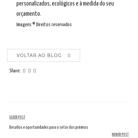
personalizados, ecológicos e à medida do seu
orçamento.
Imagens © Direitos reservados
VOLTAR AO BLOG
Share:
Navegação
OLDER POST
de
Desafios e oportunidades para o setor dos prémios
NEWER POST