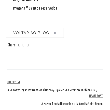
Imagens © Direitos reservados
VOLTAR AO BLOG
Share:
Navegação
OLDER POST
de
A Sunway Sitges International Hockey Cup e 4ª San Silvestre Tarifeña 2025
NEWER POST
artigos
A 20eme Ronda Hivernale e a La Corrida Saint Renan