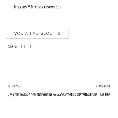
Imagens © Direitos reservados
VOLTAR AO BLOG
Share:
Navegação
OLDER POST
NEWER POST
de
25ª CORRIDA BAÍA DE MONTE GORDO 2024
4 VANTAGENS SUSTENTÁVEIS DE USAR MDF
artigos