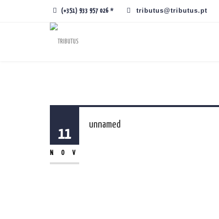
tributus@tributus.pt
(+351) 933 957 026 *
unnamed
11
NOV