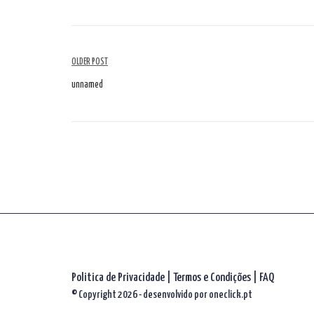
Navegação
OLDER POST
de
unnamed
artigos
Politica de Privacidade
|
Termos e Condições
|
FAQ
© Copyright 2026 - desenvolvido por
oneclick.pt