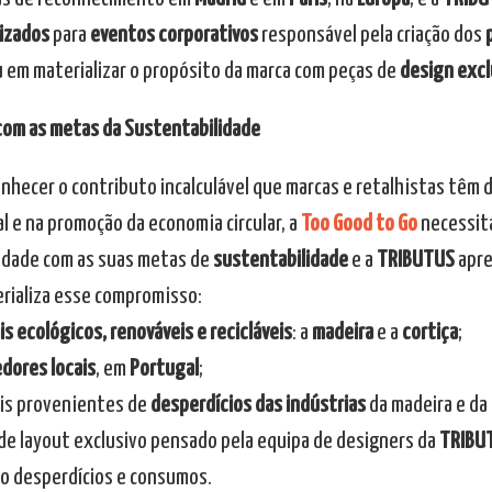
izados
para
eventos corporativos
responsável pela criação dos
u em materializar o propósito da marca com peças de
design excl
com as metas da Sustentabilidade
onhecer o contributo incalculável que marcas e retalhistas têm
l e na promoção da economia circular, a
Too Good to Go
necessit
dade com as suas metas de
sustentabilidade
e a
TRIBUTUS
apre
rializa esse compromisso:
is ecológicos, renováveis e recicláveis
: a
madeira
e a
cortiça
;
dores locais
, em
Portugal
;
ais provenientes de
desperdícios das indústrias
da madeira e da 
o de layout exclusivo pensado pela equipa de designers da
TRIBU
o desperdícios e consumos.