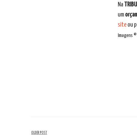
Na
TRIB
um
orça
site
ou p
Imagens © 
Navegação
OLDER POST