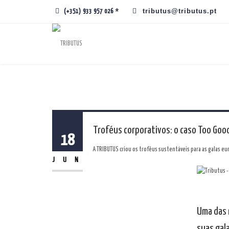
tributus@tributus.pt
(+351) 933 957 026 *
Troféus corporativos: o caso Too Goo
18
A TRIBUTUS criou os troféus sustentáveis para as galas eu
JUN
Uma das 
suas gal