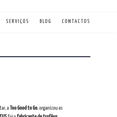
SERVIÇOS
BLOG
CONTACTOS
ar, a
Too Good to Go
, organizou as
TUS
foi o
fabricante de troféus