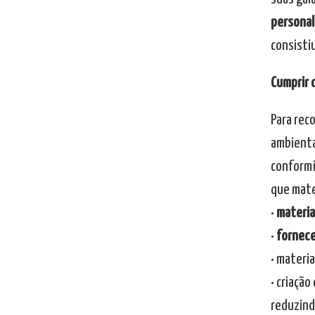
personal
consisti
Cumprir 
Para rec
ambienta
conformi
que mate
•
materia
•
fornece
• materi
• criaçã
reduzind