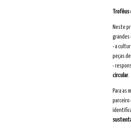
Troféus 
Neste pr
grandes 
• a cultu
peças de
• respon
circular
.
Para as 
parceiro
identifi
sustenta