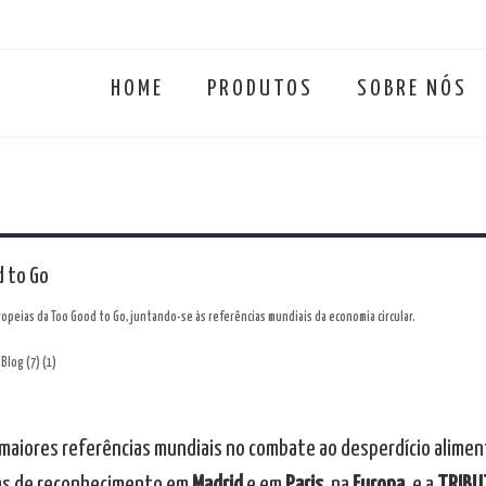
HOME
PRODUTOS
SOBRE NÓS
d to Go
ropeias da Too Good to Go, juntando-se às referências mundiais da economia circular.
maiores referências mundiais no combate ao desperdício aliment
as de reconhecimento em
Madrid
e em
Paris
, na
Europa
, e a
TRIBU