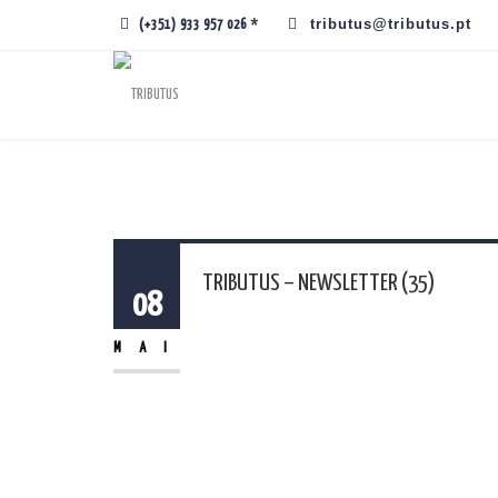
tributus@tributus.pt
(+351) 933 957 026 *
TRIBUTUS – NEWSLETTER (35)
08
MAI