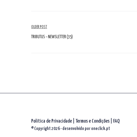
Navegação
OLDER POST
de
TRIBUTUS – NEWSLETTER (35)
artigos
Politica de Privacidade
|
Termos e Condições
|
FAQ
© Copyright 2026 - desenvolvido por
oneclick.pt