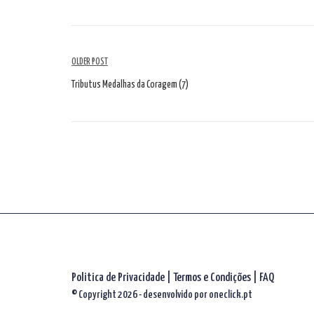
Navegação
OLDER POST
de
Tributus Medalhas da Coragem (7)
artigos
Politica de Privacidade
|
Termos e Condições
|
FAQ
© Copyright 2026 - desenvolvido por
oneclick.pt