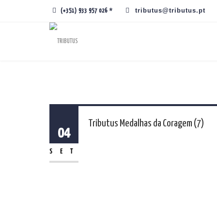
tributus@tributus.pt
(+351) 933 957 026 *
Tributus Medalhas da Coragem (7)
04
SET