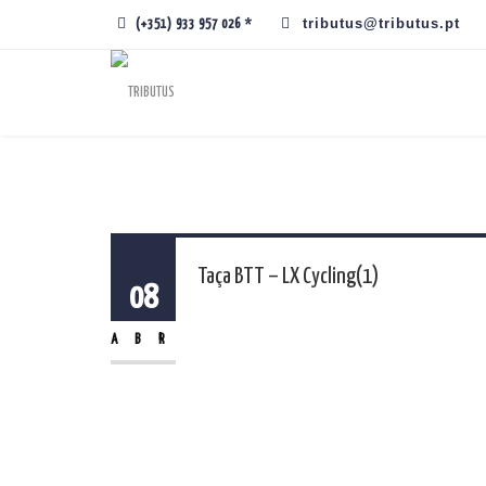
tributus@tributus.pt
(+351) 933 957 026 *
Taça BTT – LX Cycling(1)
08
ABR