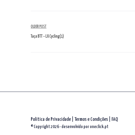
Navegação
OLDER POST
de
Taça BTT – LX Cycling(1)
artigos
Politica de Privacidade
|
Termos e Condições
|
FAQ
© Copyright 2026 - desenvolvido por
oneclick.pt