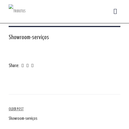
Showroom-serviços
Share:
Navegação
OLDER POST
de
Showroom-serviços