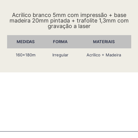
Acrilico branco 5mm com impressão + base
madeira 20mm pintada + trafolite 1,3mm com
gravação a laser
MEDIDAS
FORMA
MATERIAIS
160x180m
Irregular
Acrílico + Madeira