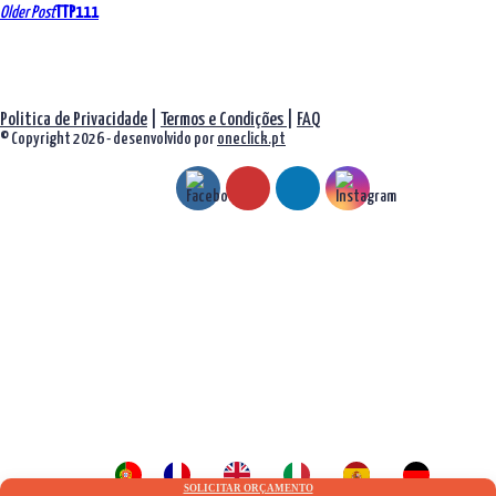
Navegação
Older Post
TTP111
de
artigos
Politica de Privacidade
|
Termos e Condições
|
FAQ
© Copyright 2026 - desenvolvido por
oneclick.pt
SOLICITAR ORÇAMENTO