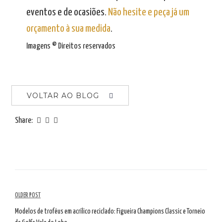
eventos e de ocasiões.
Não hesite e peça já um
orçamento à sua medida
.
Imagens © Direitos reservados
VOLTAR AO BLOG
Share:
Navegação
OLDER POST
de
Modelos de troféus em acrílico reciclado: Figueira Champions Classic e Torneio