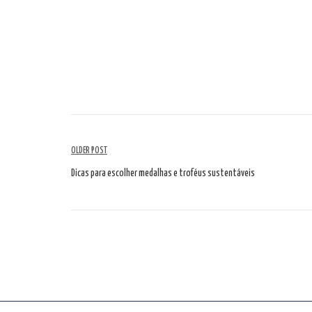
Navegação
OLDER POST
de
Dicas para escolher medalhas e troféus sustentáveis
artigos