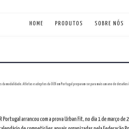
HOME
PRODUTOS
SOBRE NÓS
ais da modalidade. Atletas e adeptos da OCR em Portugal preparam-se para mais um ano de desafios
CR Portugal arrancou com a prova Urban Fit, no dia 1 de março de
 calendário de competições anuais organizadas pela Federação P