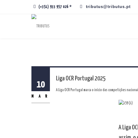
tributus@tributus.pt
(+351) 933 957 026 *
Liga OCR Portugal 2025
10
A Liga OCR Portugal marca o início das competições nacion
MAR
A Liga O
assim, o