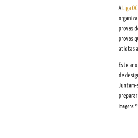
A
Liga OC
organiza
provas d
provas q
atletas 
Este ano
de desig
Juntam-s
preparar
Imagens © 