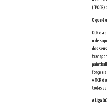
(FPOCR) 
O que é 
OCR é a s
o de sup
dos seus 
transpor 
paintball
força e a
A OCR é 
todas as
A Liga O