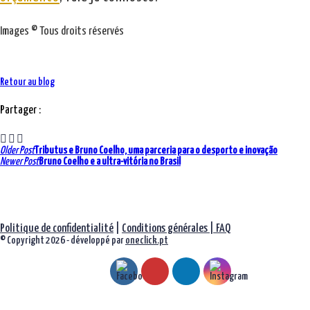
Images © Tous droits réservés
Retour au blog
Partager :
Navigation
Older Post
Tributus e Bruno Coelho, uma parceria para o desporto e inovação
Newer Post
Bruno Coelho e a ultra-vitória no Brasil
parmi
les
articles
Politique de confidentialité
|
Conditions générales |
FAQ
© Copyright 2026 - développé par
oneclick.pt