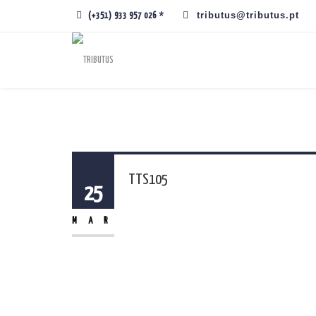
tributus@tributus.pt
(+351) 933 957 026 *
TTS105
25
MAR