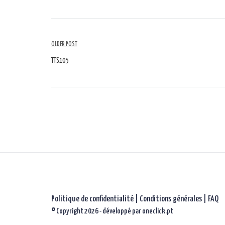
Navigation
OLDER POST
parmi
TTS105
les
articles
Politique de confidentialité
|
Conditions générales |
FAQ
© Copyright 2026 - développé par
oneclick.pt