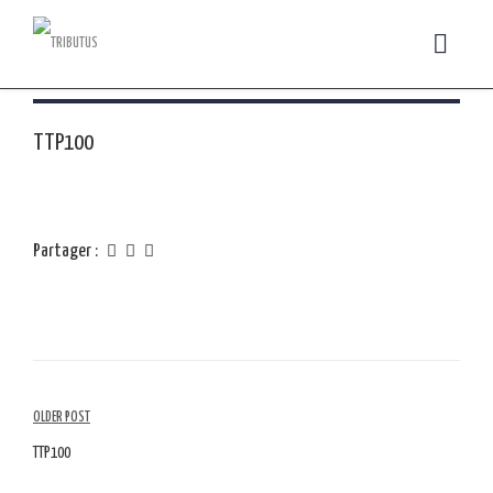
TTP100
Partager :
Navigation
OLDER POST
parmi
TTP100