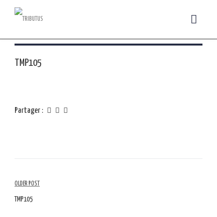
TMP105
Partager :
Navigation
OLDER POST
parmi
TMP105