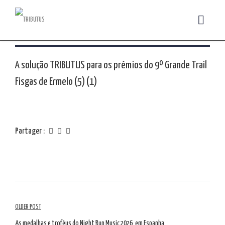
A solução TRIBUTUS para os prémios do 9º Grande Trail
Fisgas de Ermelo (5) (1)
Partager :
Navigation
OLDER POST
As medalhas e troféus do Night Run Music 2026, em Espanha