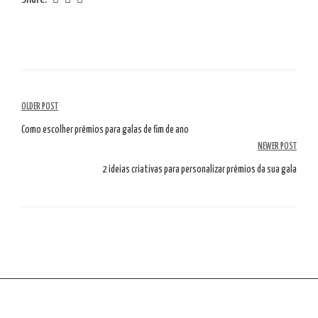
Article
OLDER POST
Navigation
Como escolher prémios para galas de fim de ano
NEWER POST
2 ideias criativas para personalizar prémios da sua gala