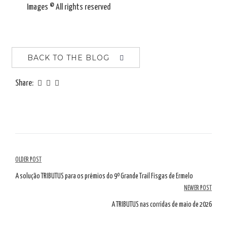
Images © All rights reserved
BACK TO THE BLOG
Share:
Article
OLDER POST
Navigation
A solução TRIBUTUS para os prémios do 9º Grande Trail Fisgas de Ermelo
NEWER POST
A TRIBUTUS nas corridas de maio de 2026