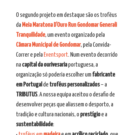
O segundo projeto em destaque são os troféus
da
Meia Maratona D’Ouro Run Gondomar Generali
Tranquilidade
, um evento organizado pela
Câmara Municipal de Gondomar
, pela Convida-
Correr e pela
Eventsport
. Num evento decorrido
na
capital da ourivesaria
portuguesa, a
organização só poderia escolher um
fabricante
em Portugal
de
troféus personalizados
– a
TRIBUTUS
. A nossa equipa aceitou o desafio de
desenvolver peças que aliassem o desporto, a
tradição e cultura nacionais, o
prestígio
e a
sustentabilidade
:
•
troféus em
madeira
e em
acrílico reciclado
, que