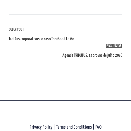
Article
OLDER POST
Navigation
Troféus corporativos: o caso Too Good to Go
NEWER POST
Agenda TRIBUTUS: as provas de julho 2026
Privacy Policy
|
Terms and Conditions |
FAQ