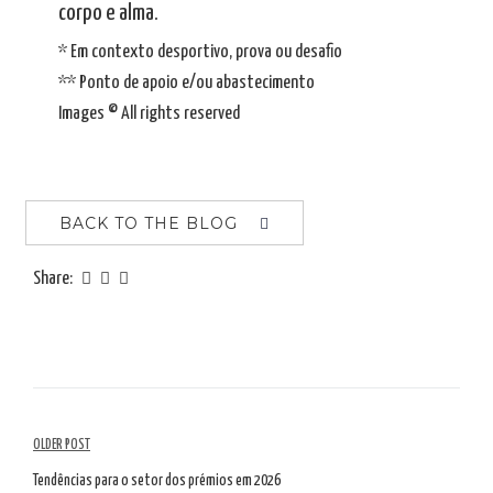
corpo e alma.
* Em contexto desportivo, prova ou desafio
** Ponto de apoio e/ou abastecimento
Images © All rights reserved
BACK TO THE BLOG
Share:
Article
OLDER POST
Navigation
Tendências para o setor dos prémios em 2026