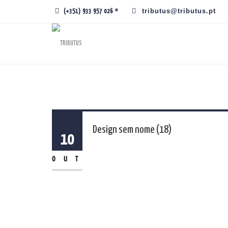
tributus@tributus.pt
(+351) 933 957 026 *
Design sem nome (18)
10
OUT