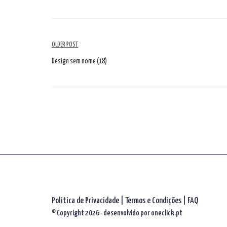
Navegação
OLDER POST
de
Design sem nome (18)
artigos
Politica de Privacidade
|
Termos e Condições
|
FAQ
© Copyright 2026 - desenvolvido por
oneclick.pt