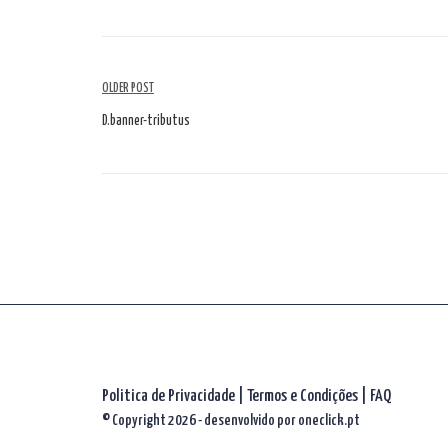
Navegação
OLDER POST
de
D.banner-tributus
artigos
Politica de Privacidade
|
Termos e Condições
|
FAQ
© Copyright 2026 - desenvolvido por
oneclick.pt