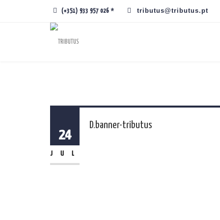
tributus@tributus.pt
(+351) 933 957 026 *
D.banner-tributus
24
JUL