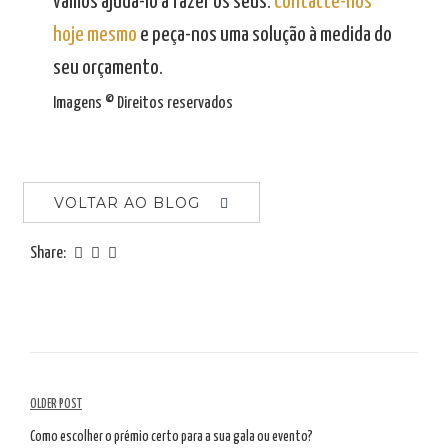
vamos ajudá-lo a fazer os seus.
Contacte-nos
hoje mesmo
e peça-nos uma solução à medida do
seu orçamento.
Imagens © Direitos reservados
VOLTAR AO BLOG
Share:
Navegação
OLDER POST
de
Como escolher o prémio certo para a sua gala ou evento?