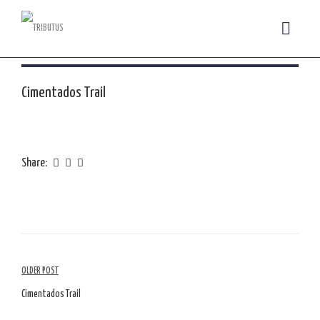
Cimentados Trail
Share:
Navegação
OLDER POST
de
Cimentados Trail