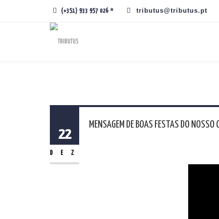
tributus@tributus.pt
(+351) 933 957 026 *
MENSAGEM DE BOAS FESTAS DO NOSSO C
22
Que o espírito natalício esteja pres
DEZ