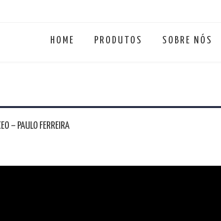
HOME
PRODUTOS
SOBRE NÓS
EO – PAULO FERREIRA
ente na vossa mesa de Natal e o Ano Novo traga novas oportunid