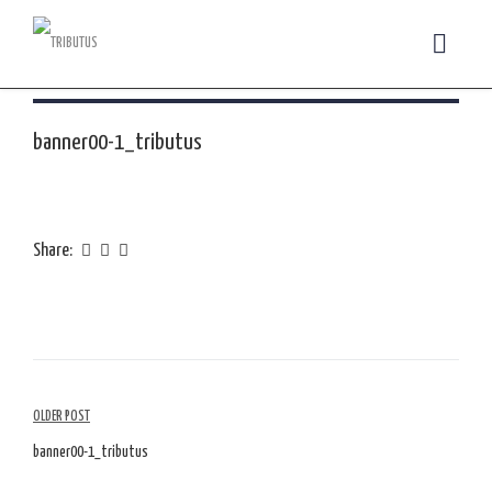
banner00-1_tributus
Share:
Navegação
OLDER POST
de
banner00-1_tributus