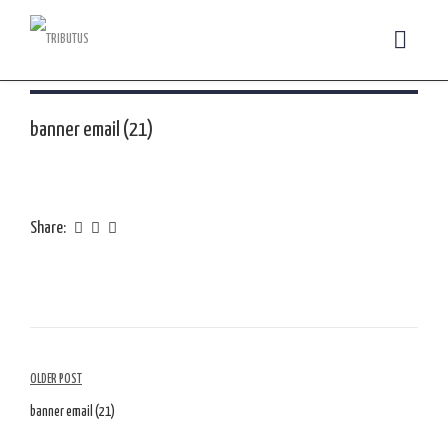
banner email (21)
Share:
Navegação
OLDER POST
de
banner email (21)