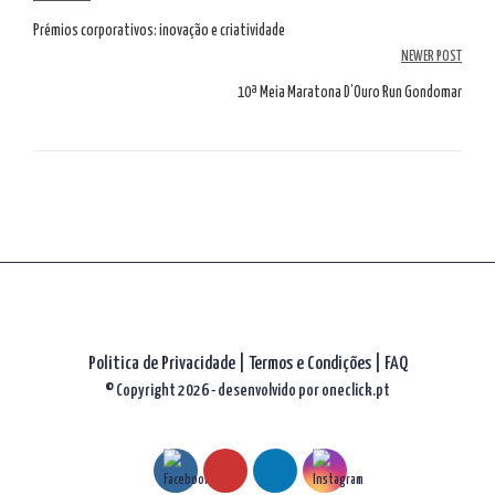
Navegação
de
Prémios corporativos: inovação e criatividade
NEWER POST
artigos
10ª Meia Maratona D’Ouro Run Gondomar
Politica de Privacidade
|
Termos e Condições
|
FAQ
© Copyright 2026 - desenvolvido por
oneclick.pt