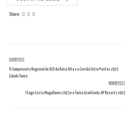
Share:
Navegação
OLDER POST
de
O Campeonato Regional de XCO da Beira Alta e a Corrida Entre Pontes 2025
Cidade Tavira
artigos
NEWER POST
Stage Costa Magallanes 2025 e o Tavira Granfondo AP Resorts 2025