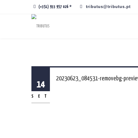
tributus@tributus.pt
(+351) 933 957 026 *
20230623_084531-removebg-previ
14
SET