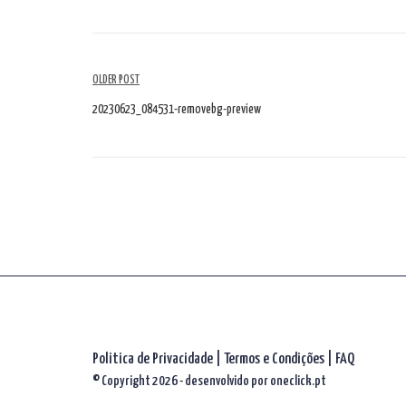
Navegação
OLDER POST
de
20230623_084531-removebg-preview
artigos
Politica de Privacidade
|
Termos e Condições
|
FAQ
© Copyright 2026 - desenvolvido por
oneclick.pt