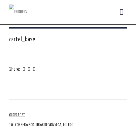
cartel_base
Share:
Navegação
OLDER POST
de
10ª CORRERA NOCTURAR DE SONSECA, TOLEDO