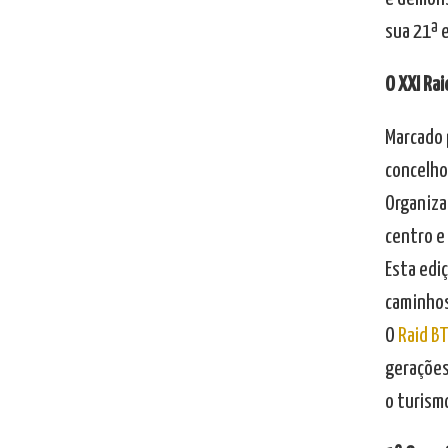
sua 21ª e
O XXI Rai
Marcado p
concelho
Organiza
centro e 
Esta ediç
caminhos
O
Raid BT
gerações
o turismo