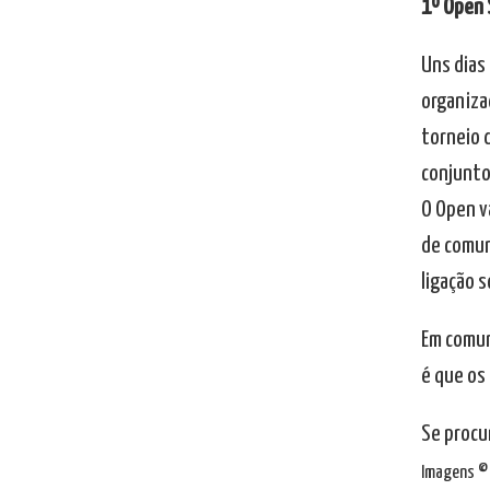
1º Open 
Uns dias 
organiza
torneio 
conjunto
O Open v
de comun
ligação s
Em comum,
é que os
Se procu
Imagens © 