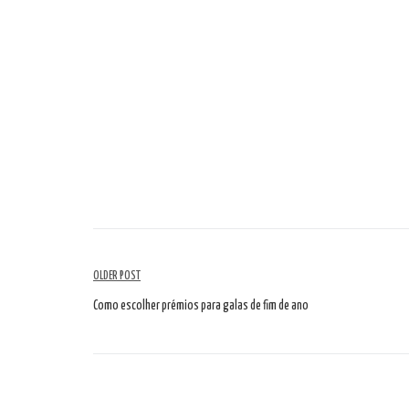
Navegação
OLDER POST
de
Como escolher prémios para galas de fim de ano
artigos