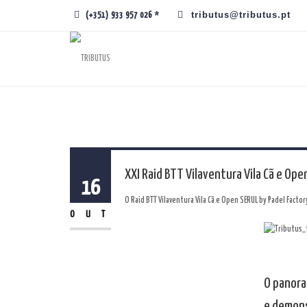
tributus@tributus.pt
(+351) 933 957 026 *
XXI Raid BTT Vilaventura Vila Cã e Ope
16
O Raid BTT Vilaventura Vila Cã e Open SERUL by Padel Factor
OUT
O panora
e demonst