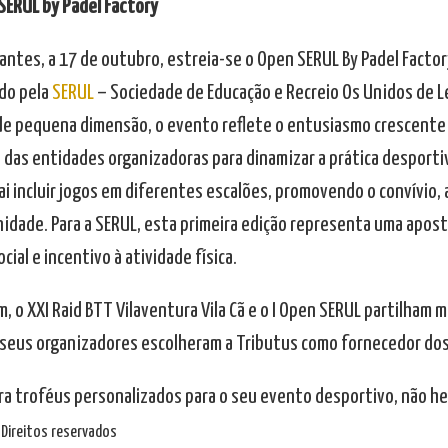
SERUL by Padel Factory
antes, a 17 de outubro, estreia-se o Open SERUL By Padel Factory
do pela
SERUL
– Sociedade de Educação e Recreio Os Unidos de Le
de pequena dimensão, o evento reflete o entusiasmo crescente p
 das entidades organizadoras para dinamizar a prática desportiv
ai incluir jogos em diferentes escalões, promovendo o convívio, 
idade. Para a SERUL, esta primeira edição representa uma apos
ocial e incentivo à atividade física.
 o XXI Raid BTT Vilaventura Vila Cã e o I Open SERUL partilham 
 seus organizadores escolheram a Tributus como fornecedor dos
ra troféus personalizados para o seu evento desportivo, não he
Direitos reservados