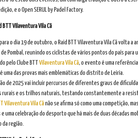
dição, e o Open SERUL by Padel Factory.
d BTT Vilaventura Vila Cã
ara o dia 19 de outubro, o Raid BTT Vilaventura Vila Cã volta a an
 de Pombal, reunindo os ciclistas de vários pontos do país para 
do pelo Clube BTT
Vilaventura Vila Cã
, o evento é uma referência
é uma das provas mais emblemáticas do distrito de Leiria.
ão de 2025 vai incluir percursos de diferentes graus de dificul
 rurais e os trilhos naturais, testando constantemente a resist
T Vilaventura Vila Cã
não se afirma só como uma competição, m
 e uma celebração do desporto que há mais de duas décadas mob
 da região.