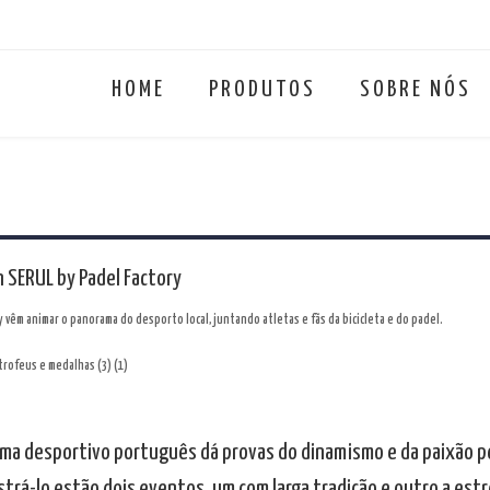
HOME
PRODUTOS
SOBRE NÓS
n SERUL by Padel Factory
y vêm animar o panorama do desporto local, juntando atletas e fãs da bicicleta e do padel.
ma desportivo português dá provas do dinamismo e da paixão pel
rá-lo estão dois eventos, um com larga tradição e outro a estre