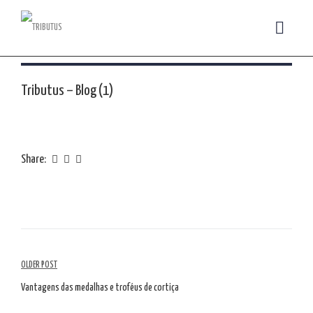
Tributus – Blog (1)
Share:
Navegação
OLDER POST
de
Vantagens das medalhas e troféus de cortiça