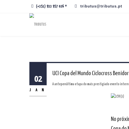
tributus@tributus.pt
(+351) 933 957 026 *
UCI Copa del Mundo Ciclocross Benido
02
A antepenúltima etapa do mais prestigiado evento internac
JAN
No próxi
Copa do 