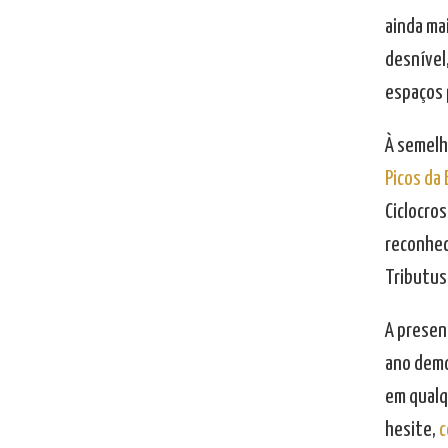
ainda ma
desnível,
espaços p
À semelh
Picos da
Ciclocros
reconhec
Tributus
A presen
ano demo
em qualq
hesite,
c