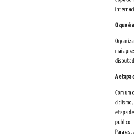
internac
O que é 
Organizad
mais pre
disputada
A etapa 
Com um c
ciclismo,
etapa des
público.
Para est