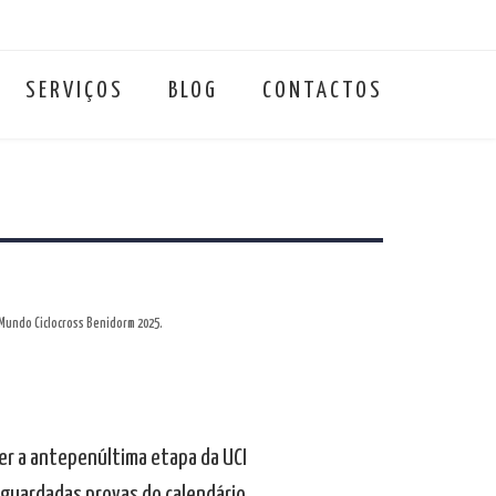
SERVIÇOS
BLOG
CONTACTOS
 Mundo Ciclocross Benidorm 2025.
her a antepenúltima etapa da UCI
aguardadas provas do calendário