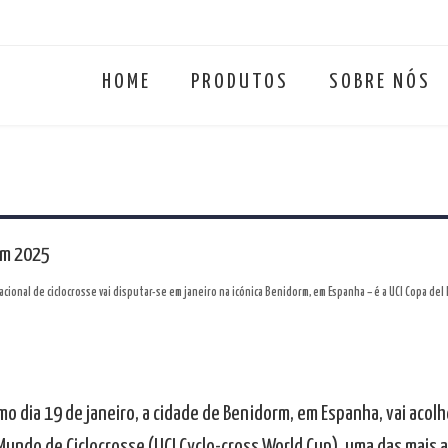
HOME
PRODUTOS
SOBRE NÓS
rm 2025
ional de ciclocrosse vai disputar-se em janeiro na icónica Benidorm, em Espanha – é a UCI Copa del
mo dia 19 de janeiro, a cidade de Benidorm, em Espanha, vai acol
Mundo de Ciclocrosse (UCI Cyclo-cross World Cup), uma das mais 