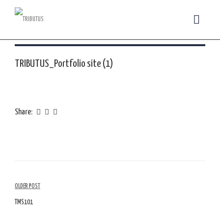
TRIBUTUS_Portfolio site (1)
Share:
Navegação
OLDER POST
de
TMS101