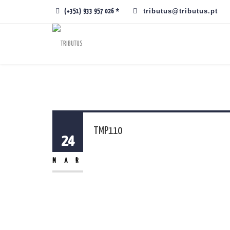
tributus@tributus.pt
(+351) 933 957 026 *
TMP110
24
MAR