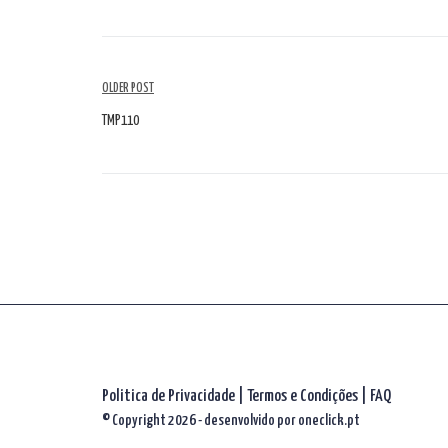
Navegação
OLDER POST
de
TMP110
artigos
Politica de Privacidade
|
Termos e Condições
|
FAQ
© Copyright 2026 - desenvolvido por
oneclick.pt