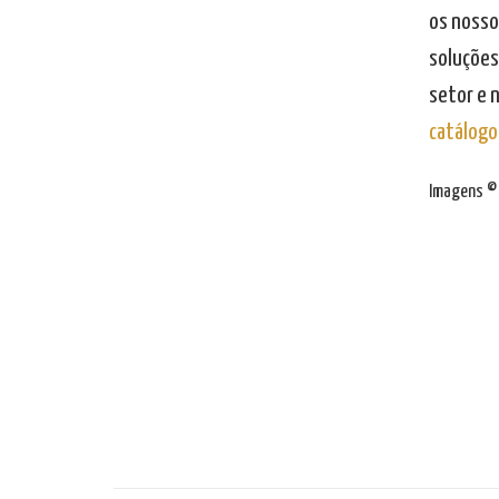
os nosso
soluções 
setor e 
catálogo
Imagens © 