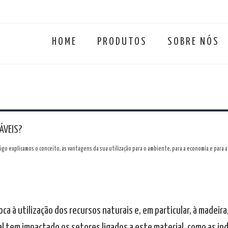
HOME
PRODUTOS
SOBRE NÓS
ÁVEIS?
go explicamos o conceito, as vantagens da sua utilização para o ambiente, para a economia e para 
ca à utilização dos recursos naturais e, em particular, à madeir
l tem impactado os setores ligados a este material, como as ind