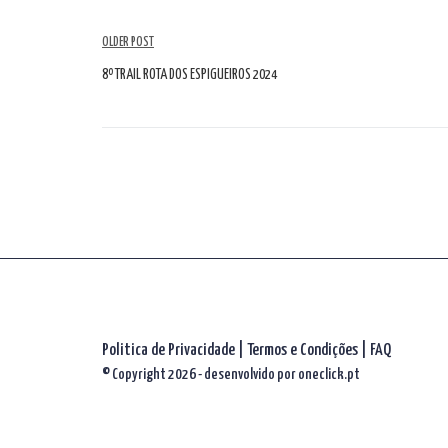
Navegação
OLDER POST
de
8º TRAIL ROTA DOS ESPIGUEIROS 2024
artigos
Politica de Privacidade
|
Termos e Condições
|
FAQ
© Copyright 2026 - desenvolvido por
oneclick.pt