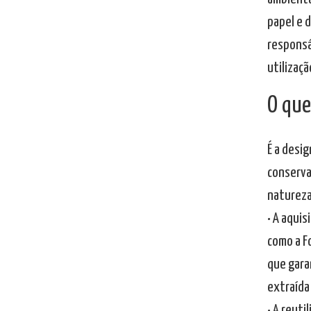
papel e d
responsá
utilizaç
O que
É a desi
conserva
natureza
• A aqui
como a F
que gara
extraída
• A reut