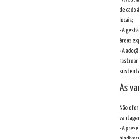
de cada 
locais;
• A gest
áreas ex
• A adoç
rastrear
sustenta
As va
Não ofer
vantagen
• A pres
biodiver