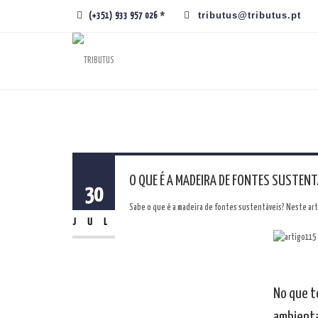
tributus@tributus.pt
(+351) 933 957 026 *
O QUE É A MADEIRA DE FONTES SUSTENT
30
Sabe o que é a madeira de fontes sustentáveis? Neste arti
JUL
No que to
ambienta