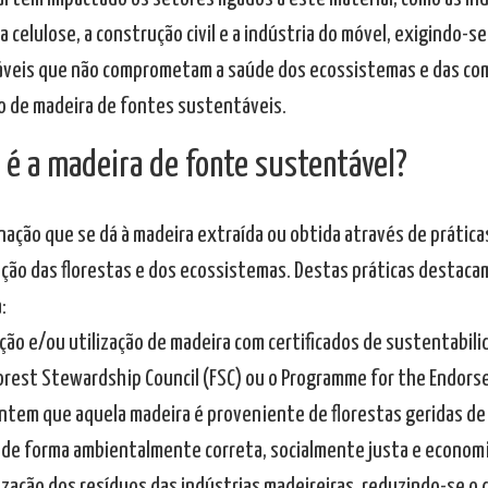
a celulose, a construção civil e a indústria do móvel, exigindo-se
veis que não comprometam a saúde dos ecossistemas e das com
ão de madeira de fontes sustentáveis.
 é a madeira de fonte sustentável?
gnação que se dá à madeira extraída ou obtida através de práti
ção das florestas e dos ecossistemas. Destas práticas destaca
:
sição e/ou utilização de madeira com certificados de sustentabil
orest Stewardship Council (FSC) ou o Programme for the Endorse
ntem que aquela madeira é proveniente de florestas geridas de
 de forma ambientalmente correta, socialmente justa e econom
ilização dos resíduos das indústrias madeireiras, reduzindo-se o