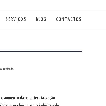
SERVIÇOS
BLOG
CONTACTOS
a comunidade.
a, o aumento da consciencialização
ústrias madeireiras e a indústria do