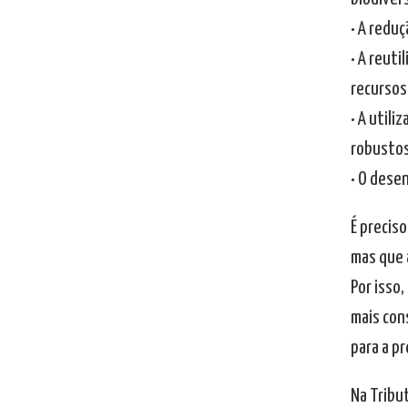
• A reduç
• A reuti
recursos 
• A utili
robustos
• O dese
É precis
mas que 
Por isso
mais con
para a p
Na Tribu