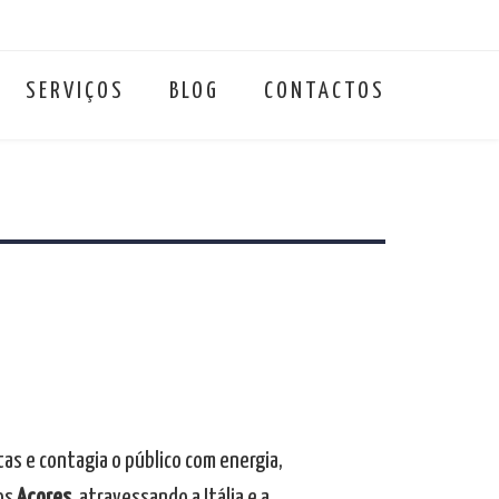
SERVIÇOS
BLOG
CONTACTOS
tas e contagia o público com energia,
dos
Açores
, atravessando a Itália e a