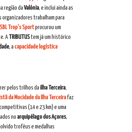
a região da
Valónia
, e inclui ainda as
os organizadores trabalham para
SBL Trop’s Sport
procurou um
te. A
TRIBUTUS
tem já um histórico
idade
, a
capacidade logística
rer pelos trilhos da
ilha Terceira
,
stã da Mocidade da Ilha Terceira
faz
competitivas (14 e 23 km) e uma
zados no
arquipélago dos Açores
,
olvido troféus e medalhas