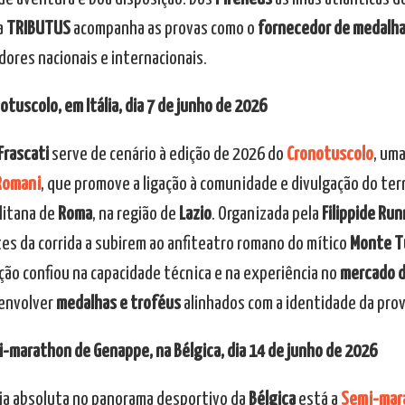
 a
TRIBUTUS
acompanha as provas como o
fornecedor de medalha
dores nacionais e internacionais.
otuscolo, em Itália, dia 7 de junho de 2026
Frascati
serve de cenário à edição de 2026 do
Cronotuscolo
, um
 Romani
, que promove a ligação à comunidade e divulgação do terr
itana de
Roma
, na região de
Lazio
. Organizada pela
Filippide Ru
es da corrida a subirem ao anfiteatro romano do mítico
Monte T
ção confiou na capacidade técnica e na experiência no
mercado d
envolver
medalhas e troféus
alinhados com a identidade da prov
i-marathon de Genappe, na Bélgica, dia 14 de junho de 2026
ia absoluta no panorama desportivo da
Bélgica
está a
Semi-mar