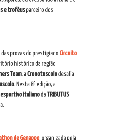
s e troféus
parceiro dos
a das provas do prestigiado
Circuito
itório histórico da região
nners Team
, a
Cronotuscolo
desafia
uscolo
. Nesta 8ª edição, a
esportivo italiano
da
TRIBUTUS
a.
athon de Genappe
, organizada pela