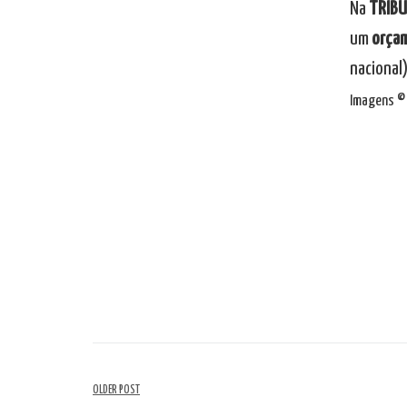
Na
TRIB
um
orça
nacional)
Imagens © 
Navegação
OLDER POST