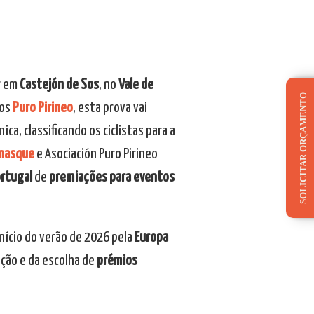
r em
Castejón de Sos
, no
Vale de
SOLICITAR ORÇAMENTO
sos
Puro Pirineo
, esta prova vai
ca, classificando os ciclistas para a
enasque
e Asociación Puro Pirineo
ortugal
de
premiações para eventos
nício do verão de 2026 pela
Europa
ação e da escolha de
prémios