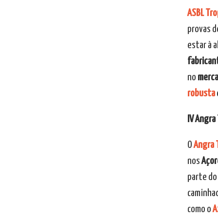
ASBL Tro
provas d
estar à a
fabrican
no
merca
robusta
IV Angra 
O
Angra T
nos
Açor
parte d
caminhad
como o
A