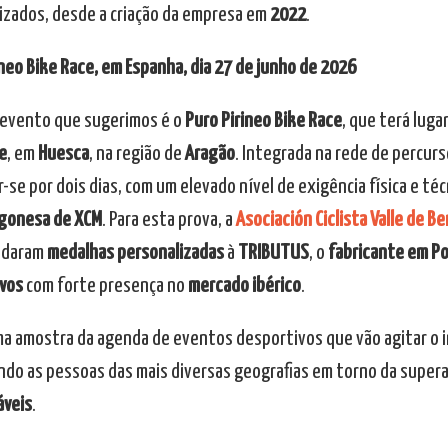
izados, desde a criação da empresa em
2022
.
ineo Bike Race, em Espanha, dia 27 de junho de 2026
 evento que sugerimos é o
Puro Pirineo Bike Race
, que terá luga
e
, em
Huesca
, na região de
Aragão
. Integrada na rede de percur
se por dois dias, com um elevado nível de exigência física e técni
gonesa de XCM
. Para esta prova, a
Asociación Ciclista Valle de B
ndaram
medalhas personalizadas
à
TRIBUTUS
, o
fabricante em P
vos
com forte presença no
mercado ibérico
.
ma amostra da agenda de eventos desportivos que vão agitar o i
indo as pessoas das mais diversas geografias em torno da super
veis
.