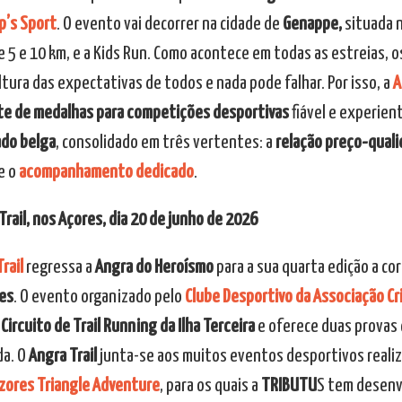
p’s Sport
. O evento vai decorrer na cidade de
Genappe,
situada n
e 5 e 10 km, e a Kids Run. Como acontece em todas as estreias, 
ltura das expectativas de todos e nada pode falhar. Por isso, a
A
te de medalhas para competições desportivas
fiável e experien
do belga
, consolidado em três vertentes: a
relação preço-qual
e o
acompanhamento dedicado
.
Trail, nos Açores, dia 20 de junho de 2026
rail
regressa a
Angra do Heroísmo
para a sua quarta edição a cor
es
. O evento organizado pelo
Clube Desportivo da Associação Cri
o
Circuito de Trail Running da Ilha Terceira
e oferece duas provas 
a. O
Angra Trail
junta-se aos muitos eventos desportivos reali
zores Triangle Adventure
, para os quais a
TRIBUTU
S tem desenv