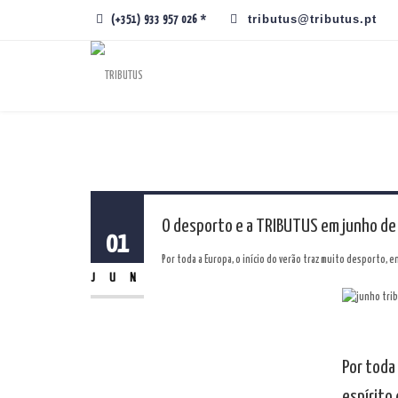
tributus@tributus.pt
(+351) 933 957 026 *
O desporto e a TRIBUTUS em junho de
01
Por toda a Europa, o início do verão traz muito desporto, 
JUN
Por toda
espírito