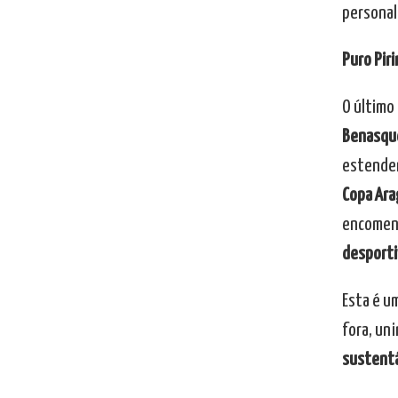
personal
Puro Pir
O último
Benasqu
estender-
Copa Ara
encome
desporti
Esta é u
fora, un
sustentá