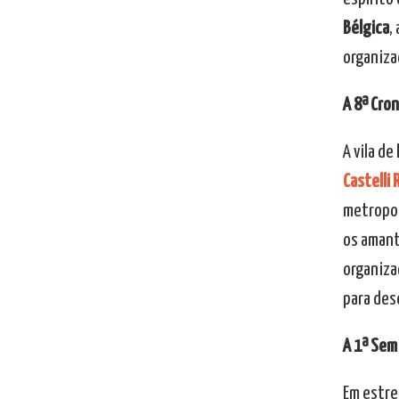
Bélgica
,
organiza
A 8ª Cron
A vila de
Castelli
metropol
os amant
organiza
para des
A 1ª Sem
Em estre