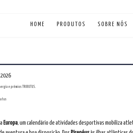
HOME
PRODUTOS
SOBRE NÓS
 2026
energia e prémios TRIBUTUS.
 a
Europa
, um calendário de atividades desportivas mobiliza atle
 de aventura e boa disposição. Dos
Pirenéus
às ilhas atlânticas 