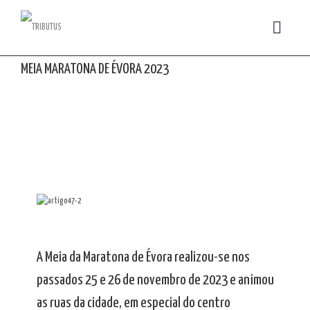
MEIA MARATONA DE ÉVORA 2023
Évora recebeu mais uma edição da Meia Maratona de
Évora, uma grande festa do desporto que este ano
trouxe novidades e atraiu milhares de visitantes a
este Património Mundial da UNESCO.
A Meia da Maratona de Évora realizou-se nos
passados 25 e 26 de novembro de 2023 e animou
as ruas da cidade, em especial do centro