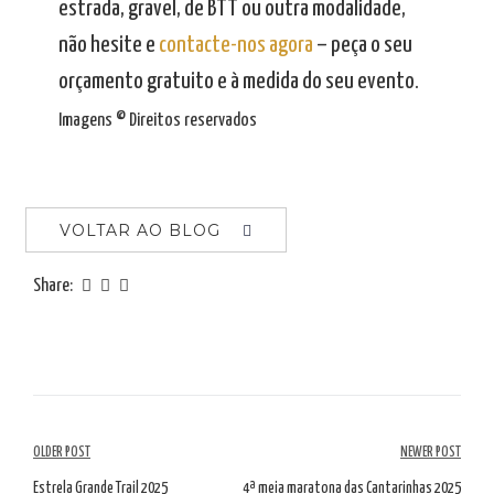
estrada, gravel, de BTT ou outra modalidade,
não hesite e
contacte-nos agora
– peça o seu
orçamento gratuito e à medida do seu evento.
Imagens © Direitos reservados
VOLTAR AO BLOG
Share:
Navegação
OLDER POST
NEWER POST
Estrela Grande Trail 2025
4ª meia maratona das Cantarinhas 2025